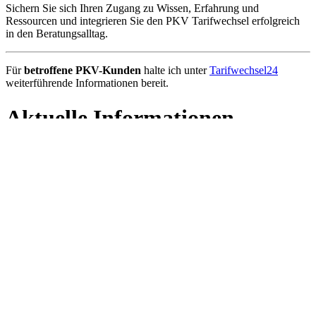
erneut Tarife der beiden Krankenversicherer von einer Apassung bei
den Erwachsenen betroffen.
Weiterlesen …
Erneute Anpassung bei BBKK und UKV
WEITERE ANGEBOTE
Beitragsanpassungen
Beitragsanpassungen bei 60+
Tarifwechsel-Leitlinien
Tarife finden
PKV-Kunden abgeben
Unterstützung