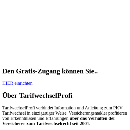
TarifwechselProfi verbindet Information und Anleitung zum PKV
Tarifwechsel in einzigartiger Weise. Versicherungsmakler profitieren
von Erkenntnissen und Erfahrungen
über das Verhalten der
Versicherer zum Tarifwechselrecht seit 2001
.
Sichern Sie sich Ihren Zugang zu Wissen, Erfahrung und
Ressourcen und integrieren Sie den PKV Tarifwechsel erfolgreich
in den Beratungsalltag.
Für
betroffene PKV-Kunden
halte ich unter
Tarifwechsel24
weiterführende Informationen bereit.
Aktuelle Informationen
03-06-2026
(Kommentare: 0)
Erneute Anpassung bei BBKK und UKV
Nachdem die beiden Krankenversicherer im Raum der Sparkassen
die Beiträge der meisten Tarife bereits zum Jahreswechsel verändert
und zum Teil auch deutlich erhöht haben, wurden in Bisex auch
zum 01.03.2026 Beiträge älterer Tarife verändert. Zum 1. Juli sind